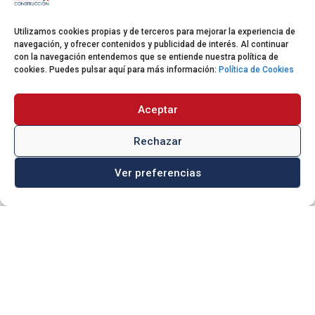

Alovera (Guadalajara)
Utilizamos cookies propias y de terceros para mejorar la experiencia de
navegación, y ofrecer contenidos y publicidad de interés. Al continuar
con la navegación entendemos que se entiende nuestra política de
DELEGACIÓN MADRID
cookies. Puedes pulsar aquí para más información:
Política de Cookies

910 05 43 97
Aceptar

info@quabitconstruccion.com
Rechazar
Calle Poeta Joan Maragall, 9 – 6º
Ver preferencias

izda 28020 – Madrid
DELEGACIÓN MÁLAGA

951 575 647

info@quabitconstruccion.com