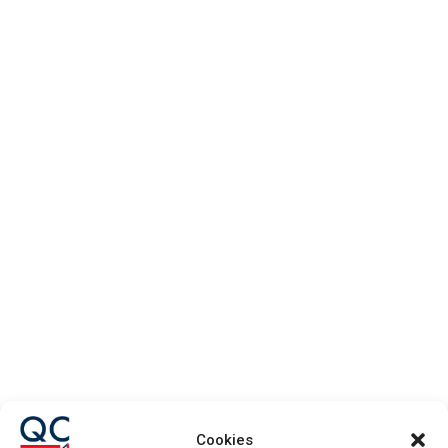
DELEGACIÓN
GUADALAJARA

949 23 40 20

info@quabitconstruccion.com
Av. Doctor Fleming, 1 19208 –
Cookies