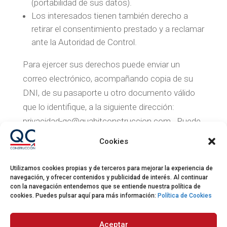
(portabilidad de sus datos).
Los interesados tienen también derecho a
retirar el consentimiento prestado y a reclamar
ante la Autoridad de Control.
Para ejercer sus derechos puede enviar un
correo electrónico, acompañando copia de su
DNI, de su pasaporte u otro documento válido
que lo identifique, a la siguiente dirección:
privacidad-qc@quabitconstruccion.com . Puede
obtener más información sobre el ejercicio de
Cookies
estos derechos en la
página web de la Agencia
Española de Protección de Datos
.
Utilizamos cookies propias y de terceros para mejorar la experiencia de
navegación, y ofrecer contenidos y publicidad de interés. Al continuar
Igualmente, si considera que hay un problema
con la navegación entendemos que se entiende nuestra política de
cookies. Puedes pulsar aquí para más información:
Política de Cookies
con la forma en que se están manejando sus
datos, puede dirigir sus reclamaciones al
Aceptar