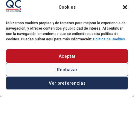
Cookies
¿BUSCAS UN
Utilizamos cookies propias y de terceros para mejorar la experiencia de
navegación, y ofrecer contenidos y publicidad de interés. Al continuar
AGENTE
con la navegación entendemos que se entiende nuestra política de
cookies. Puedes pulsar aquí para más información:
Política de Cookies
REHABILITADOR?
Aceptar
Rechazar
Nuestra trayectoria de más de 30 años
nos aporta un conocimiento único en el
Ver preferencias
campo de la gestión, la construcción y la
rehabilitación, desde el diseño y la
creación de propuestas técnicas únicas
hasta la prescripción de las
instalaciones a través de sofisticadas
soluciones diseñadas a la medida de