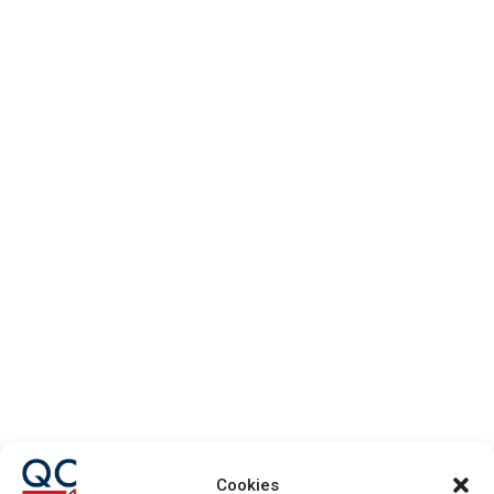
DELEGACIÓN
GUADALAJARA

949 23 40 20

info@quabitconstruccion.com
Av. Doctor Fleming, 1 19208 –
Cookies