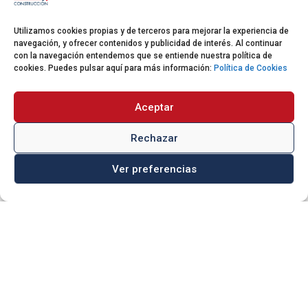

Alovera (Guadalajara)
Utilizamos cookies propias y de terceros para mejorar la experiencia de
navegación, y ofrecer contenidos y publicidad de interés. Al continuar
con la navegación entendemos que se entiende nuestra política de
DELEGACIÓN MADRID
cookies. Puedes pulsar aquí para más información:
Política de Cookies

910 05 43 97
Aceptar

info@quabitconstruccion.com
Rechazar
Calle Poeta Joan Maragall, 9 – 6º
Ver preferencias

izda 28020 – Madrid
DELEGACIÓN MÁLAGA

951 575 647

info@quabitconstruccion.com