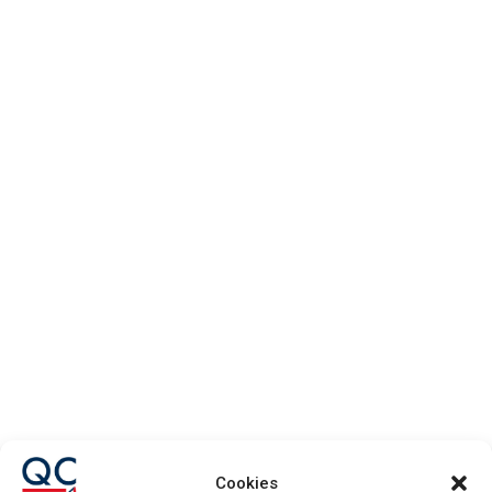
DELEGACIÓN
GUADALAJARA

949 23 40 20

info@quabitconstruccion.com
Av. Doctor Fleming, 1 19208 –
Cookies