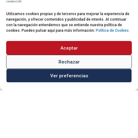

Alovera (Guadalajara)
Utilizamos cookies propias y de terceros para mejorar la experiencia de
navegación, y ofrecer contenidos y publicidad de interés. Al continuar
con la navegación entendemos que se entiende nuestra política de
DELEGACIÓN MADRID
cookies. Puedes pulsar aquí para más información:
Política de Cookies

910 05 43 97
Aceptar

info@quabitconstruccion.com
Rechazar
Calle Poeta Joan Maragall, 9 – 6º
Ver preferencias

izda 28020 – Madrid
DELEGACIÓN MÁLAGA

951 575 647

info@quabitconstruccion.com