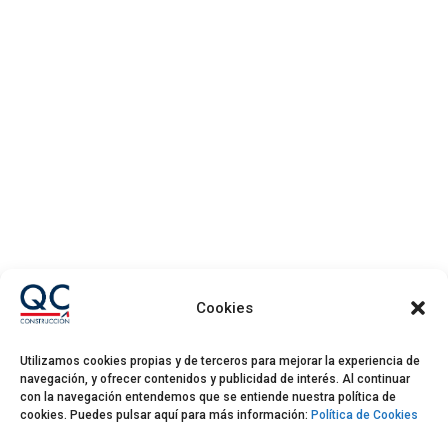
DELEGACIÓN
GUADALAJARA
Cookies

949 23 40 20

info@quabitconstruccion.com
Utilizamos cookies propias y de terceros para mejorar la experiencia de
navegación, y ofrecer contenidos y publicidad de interés. Al continuar
con la navegación entendemos que se entiende nuestra política de
Av. Doctor Fleming, 1 19208 –

cookies. Puedes pulsar aquí para más información:
Política de Cookies
Alovera (Guadalajara)