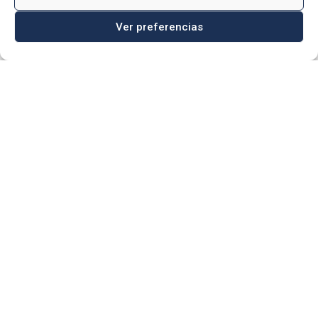

949 23 40 20
Ver preferencias

info@quabitconstruccion.com
Av. Doctor Fleming, 1 19208 –

Alovera (Guadalajara)
DELEGACIÓN MADRID

910 05 43 97

info@quabitconstruccion.com
Calle Poeta Joan Maragall, 9 – 6º

izda 28020 – Madrid