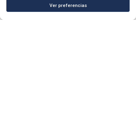

949 23 40 20
Ver preferencias

info@quabitconstruccion.com
Av. Doctor Fleming, 1 19208 –

Alovera (Guadalajara)
DELEGACIÓN MADRID

910 05 43 97

info@quabitconstruccion.com
Calle Poeta Joan Maragall, 9 – 6º

izda 28020 – Madrid